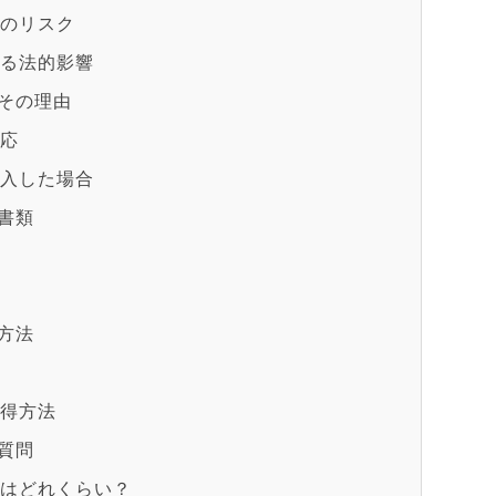
合のリスク
よる法的影響
その理由
対応
購入した場合
書類
方法
取得方法
質問
数はどれくらい？