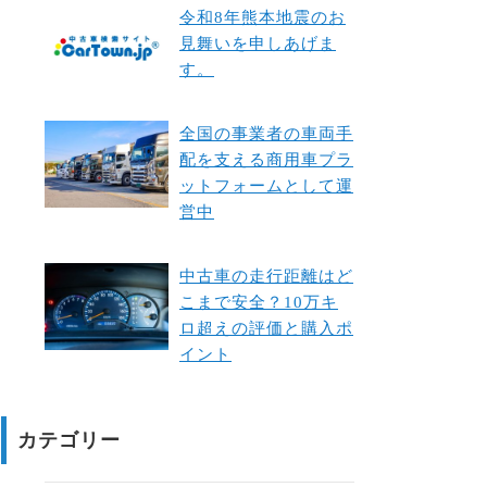
令和8年熊本地震のお
見舞いを申しあげま
す。
全国の事業者の車両手
配を支える商用車プラ
ットフォームとして運
営中
中古車の走行距離はど
こまで安全？10万キ
ロ超えの評価と購入ポ
イント
カテゴリー